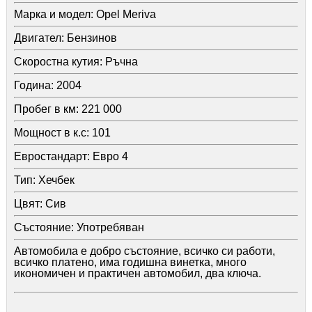
Марка и модел:
Opel Meriva
Двигател:
Бензинов
Скоростна кутия:
Ръчна
Година:
2004
Пробег в км:
221 000
Мощност в к.с:
101
Евростандарт:
Евро 4
Тип:
Хечбек
Цвят:
Сив
Състояние:
Употребяван
Автомобила е добро състояние, всичко си работи,
всичко платено, има годишна винетка, много
икономичен и практичен автомобил, два ключа.