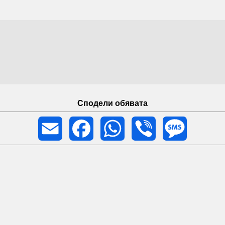
Сподели обявата
Email
Facebook
WhatsApp
Viber
Message