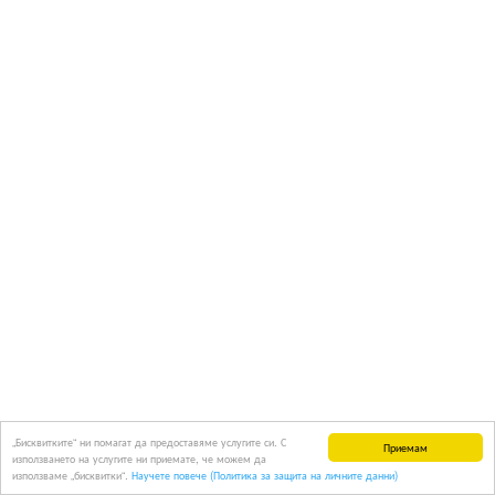
„Бисквитките“ ни помагат да предоставяме услугите си. С
Приемам
използването на услугите ни приемате, че можем да
използваме „бисквитки“.
Научете повече (Политика за защита на личните данни)