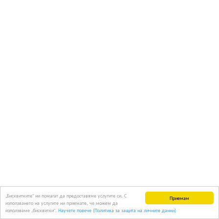
„Бисквитките“ ни помагат да предоставяме услугите си. С
Приемам
използването на услугите ни приемате, че можем да
използваме „бисквитки“.
Научете повече (Политика за защита на личните данни)