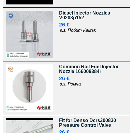
Diesel Injector Nozzles
V0203p152
26 €
в.з. Побит Камък
Common Rail Fuel Injector
Nozzle 166009384r
26 €
в.з. Ромча
Fit for Denso Dcrs300830
Pressure Control Valve
26 €